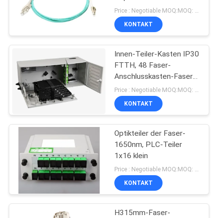
DATENSCHUTZRICHTLINIE
Telekommunikation
Price : Negotiable MOQ:MOQ: 10PCS
KONTAKT
11
Innen-Teiler-Kasten IP30
FTTH-Werkzeuge
FTTH, 48 Faser-
Anschlusskasten-Faser-
Optik
Price : Negotiable MOQ:MOQ: 100
KONTAKT
Optikteiler der Faser-
71
1650nm, PLC-Teiler
Faser-
1x16 klein
Price : Negotiable MOQ:MOQ: 100PCS
Optikverteilerkasten
KONTAKT
H315mm-Faser-