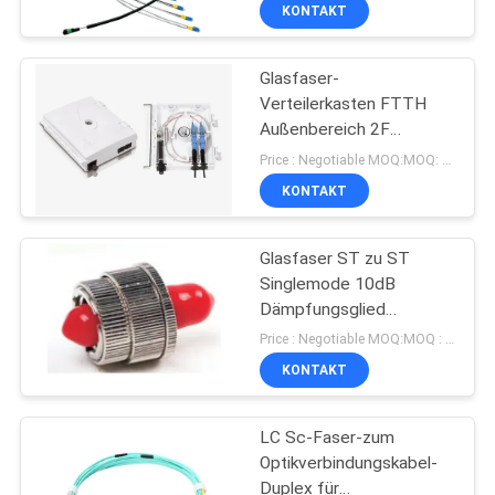
Protokolle 100Gbps
KONTAKT
Inspektion Millimeter 144
TRETEN
Glasfaser-
SIE
50
Verteilerkasten FTTH
MIT
Außenbereich 2F
Faser-
UNS
Zugangsklemmenkasten
Price : Negotiable MOQ:MOQ: Verkäuflich
Optikverbindungskabel
IP55 Schutzart
IN
KONTAKT
VERBINDUNG
Glasfaser ST zu ST
Singlemode 10dB
NACHRICHTEN
Dämpfungsglied
25
Netzwerkanwendung
Price : Negotiable MOQ:MOQ : 10PCS
Wellenlänge 1260 bis
FÄLLE
KONTAKT
1620nm
GPON EPON ONU
LC Sc-Faser-zum
SITEMAP
Optikverbindungskabel-
Duplex für