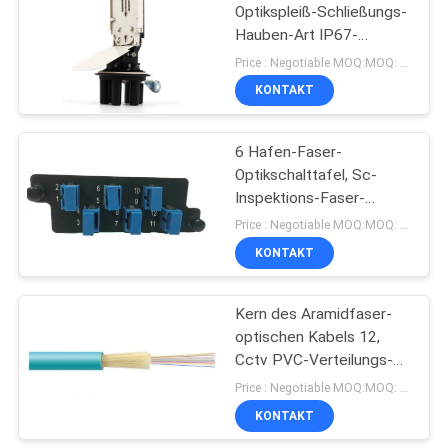
Optikspleiß-Schließungs-
Hauben-Art IP67-
15
Dichtung
Price : Negotiable MOQ:MOQ: 200PCS
KONTAKT
Faseroptikschalttafel
6 Hafen-Faser-
Optikschalttafel, Sc-
Inspektions-Faser-
Adapter-Platte
Price : Negotiable MOQ:MOQ: 50PCS
KONTAKT
20
Zopf aus optischen
Kern des Aramidfaser-
optischen Kabels 12,
Fasern
Cctv PVC-Verteilungs-
LWL - Kabel
Price : Negotiable MOQ:MOQ: 1000meter
KONTAKT