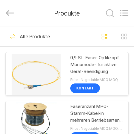
Technology
Co.,Ltd..
All
Produkte
Rights
Reserved.
Developed
by
HAUS
ECER
56
Alle Produkte
Lichtwellenleiter
PRODUKTE
0,9 St.-Faser-Optikzopf-
Monomode- für aktive
ÜBER
Gerät-Beendigung
UNS
Price : Negotiable MOQ:MOQ: 100PCS
KONTAKT
24
FABRIK-
Faseranzahl MPO-
AUSFLUG
Faser Optik-MPO
Stamm-Kabel-in
mehreren Betriebsarten
QUALITÄTSKONTROLLE
dämpfungsärme
Price : Negotiable MOQ:MOQ: 10PCS