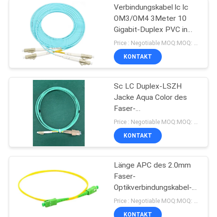
Verbindungskabel lc lc
OM3/OM4 3Meter 10
Gigabit-Duplex PVC in
mehreren Betriebsarten
Price : Negotiable MOQ:MOQ: 100PCS
LSZH
KONTAKT
Sc LC Duplex-LSZH
Jacke Aqua Color des
Faser-
Optikverbindungskabel-
Price : Negotiable MOQ:MOQ: 100PCS
OM3 300
KONTAKT
Länge APC des 2.0mm
Faser-
Optikverbindungskabel-
3m, die Sc-Sc-
Price : Negotiable MOQ:MOQ: 100PCS
Simplexverbindungskabel
KONTAKT