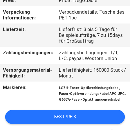
Preis:
Price : Negotiable
TRETEN
Verpackung
Verpackendetails: Tasche des
Informationen:
PET 1pc
SIE
Lieferzeit:
Lieferfrist: 3 bis 5 Tage für
MIT
Beispielaufträge, 7 zu 15days
UNS
für Großauftrag
IN
Zahlungsbedingungen:
Zahlungsbedingungen: T/T,
L/C, paypal, Western Union
VERBINDUNG
Versorgungsmaterial-
Lieferfähigkeit: 150000 Stück /
Fähigkeit:
Monat
NACHRICHTEN
Markieren:
,
LSZH-Faser-Optikverbindungskabel
,
Faser-Optikverbindungskabel APC UPC
FÄLLE
G657A-Faser-Optiktransceiverkabel
SITEMAP
BESTPREIS