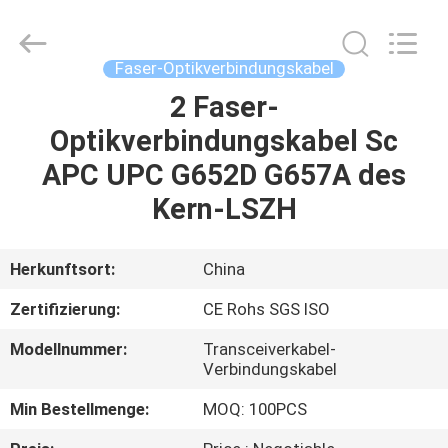
Kabel
Supplier.
Copyright
©
2021
Faser-Optikverbindungskabel
-
2025
Shenzhen
2 Faser-
HAUS
Hong
An
Optikverbindungskabel Sc
Jia
Technology
Co.,Ltd..
PRODUKTE
APC UPC G652D G657A des
All
Rights
Reserved.
Kern-LSZH
Developed
by
ÜBER
ECER
UNS
Herkunftsort:
China
Zertifizierung:
CE Rohs SGS ISO
FABRIK-
Modellnummer:
Transceiverkabel-
AUSFLUG
Verbindungskabel
Min Bestellmenge:
MOQ: 100PCS
QUALITÄTSKONTROLLE