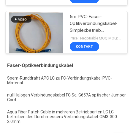
poliert
5m PVC-Faser-
Optikverbindungskabel-
Simplexbetrieb
Singlemode
Price : Negotiable MOQ:MOQ: 1000PCS
Durchmesser Sc UPC
KONTAKT
3.0mm
Faser-Optikverbindungskabel
Soem-Runddraht APC LC zu FC-Verbindungskabel PVC-
Material
null Halogen Verbindungskabel FC Sc, G657A optischer Jumper
Cord
Aqua Fiber Patch Cable in mehreren Betriebsarten LC LC
betreiben des Durchmessers Verbindungskabel-OM3-300
2.0mm