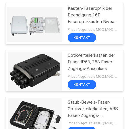
Kasten-Faseroptik der
32
Beendigung 16F,
Faseroptikkasten Niveau
Faseroptikspleißschließ
Schutz-IP65 im Freien
Price : Negotiable MOQ:MOQ: Verkäuflich
KONTAKT
Optikverteilerkasten der
Faser-IP68, 288 Faser-
Zugangs-Anschluss
78
Price : Negotiable MOQ:MOQ: 100
KONTAKT
Faser-Optikadapter
Staub-Beweis-Faser-
Optikverteilerkasten, ABS
Faser-Zugangs-
Anschlusskasten
Price : Negotiable MOQ:MOQ: 100