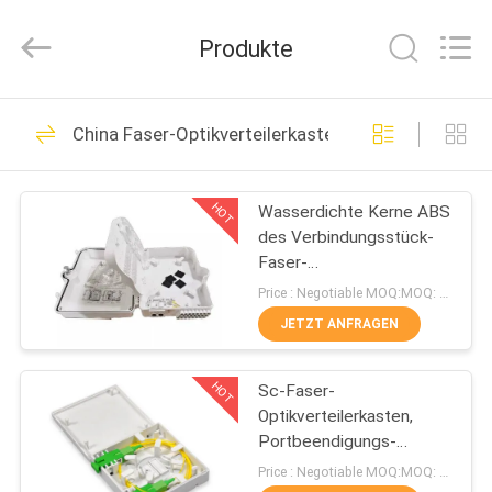
An
Jia
Technology
Produkte
Co.,Ltd..
All
Rights
Reserved.
Developed
HAUS
56
by
China Faser-Optikverteilerkasten
ECER
Lichtwellenleiter
PRODUKTE
HOT
Wasserdichte Kerne ABS
des Verbindungsstück-
ÜBER
Faser-
UNS
Optikverteilerkasten-ODP
Price : Negotiable MOQ:MOQ: 100PCS
ODF 24 Plastik
JETZT ANFRAGEN
24
FABRIK-
HOT
Sc-Faser-
AUSFLUG
Faser Optik-MPO
Optikverteilerkasten,
Portbeendigungs-
QUALITÄTSKONTROLLE
Kasten-Wand-Berg der
Price : Negotiable MOQ:MOQ: 100