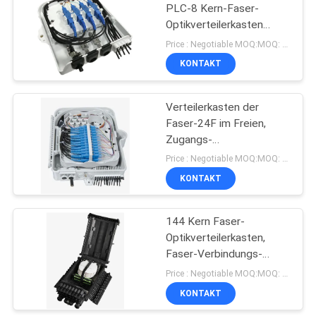
PLC-8 Kern-Faser-
Optikverteilerkasten
15
alternde 1x8
Price : Negotiable MOQ:MOQ: 500
KONTAKT
Faseroptikschalttafel
Verteilerkasten der
Faser-24F im Freien,
Zugangs-
Anschlusskasten FTTH
Price : Negotiable MOQ:MOQ: 100
IP65
KONTAKT
20
Zopf aus optischen
144 Kern Faser-
Optikverteilerkasten,
Fasern
Faser-Verbindungs-
Kasten-Wand
Price : Negotiable MOQ:MOQ: 100
besteigbares 24F
KONTAKT