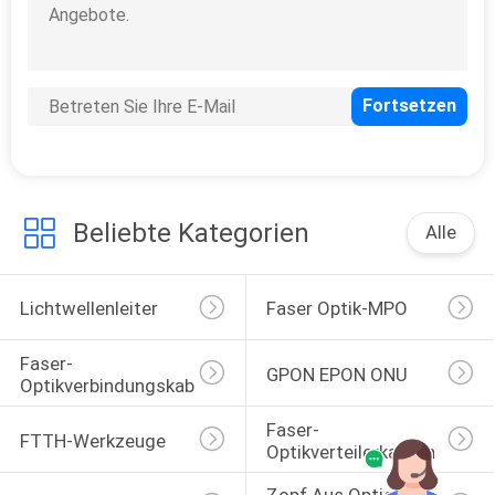
Faser-Optikteiler
Beliebte Kategorien
Alle
11
Faser-optischer
Lichtwellenleiter
Faser Optik-MPO
Umsetzer
Faser-
GPON EPON ONU
Optikverbindungskabel
Faser-
FTTH-Werkzeuge
Optikverteilerkasten
1