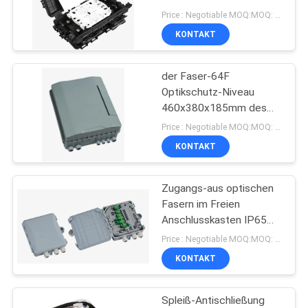
DATENSCHUTZRICHTLINIE
CER Zertifikat
Price : Negotiable MOQ:MOQ: 100
KONTAKT
11
der Faser-64F
FTTH-Werkzeuge
Optikschutz-Niveau
460x380x185mm des
verteilerkasten-IP65
Price : Negotiable MOQ:MOQ: 100
KONTAKT
Zugangs-aus optischen
71
Fasern im Freien
Faser-
Anschlusskasten IP65
des Verteilerkasten-
Price : Negotiable MOQ:MOQ: Verkäuflich
Optikverteilerkasten
FTTH des Gebrauchs-
KONTAKT
12F
Spleiß-Antischließung