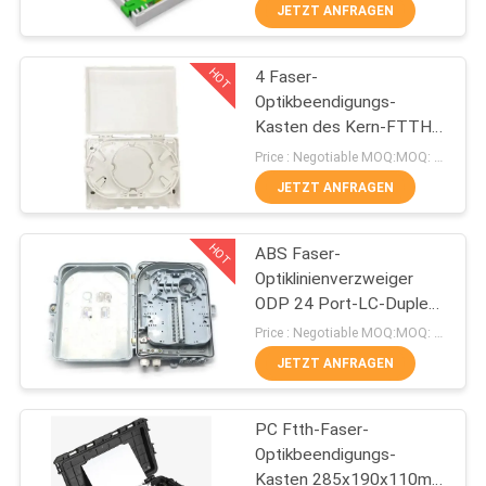
faser-2
JETZT ANFRAGEN
TRETEN
HOT
4 Faser-
SIE
50
Optikbeendigungs-
MIT
Kasten des Kern-FTTH
Faser-
UNS
Plastik-ABS materieller
Price : Negotiable MOQ:MOQ: 100 PC
Optikverbindungskabel
Wand-Berg
IN
JETZT ANFRAGEN
VERBINDUNG
HOT
ABS Faser-
Optiklinienverzweiger
NACHRICHTEN
ODP 24 Port-LC-Duplex
25
Kern Sc Simplx 48 im
Price : Negotiable MOQ:MOQ: 100PCS
Freien
FÄLLE
JETZT ANFRAGEN
GPON EPON ONU
PC Ftth-Faser-
SITEMAP
Optikbeendigungs-
Kasten 285x190x110mm