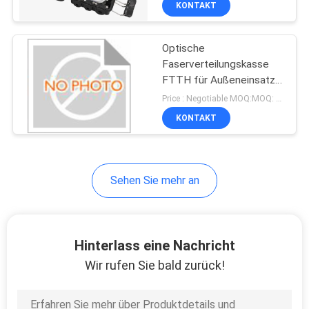
KONTAKT
26
Faseroptikabschwächer
Optische
Faserverteilungskasse
FTTH für Außeneinsatz
64F Zugangsterminalbox
Price : Negotiable MOQ:MOQ: Verkäuflich
IP65 Schutzniveau
KONTAKT
28
Sehen Sie mehr an
schnelles
Optikverbindungsstück
der Faser
Hinterlass eine Nachricht
Wir rufen Sie bald zurück!
33