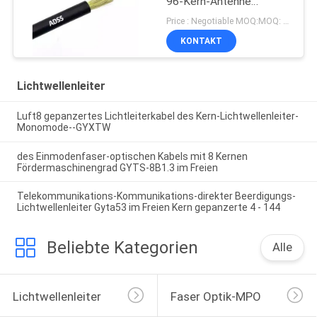
96-Kern-Antenne
Singlemode
Price : Negotiable MOQ:MOQ: 1000meter
100/200/300 m
KONTAKT
Spannweite
Lichtwellenleiter
Luft8 gepanzertes Lichtleiterkabel des Kern-Lichtwellenleiter-
Monomode--GYXTW
des Einmodenfaser-optischen Kabels mit 8 Kernen
Fördermaschinengrad GYTS-8B1.3 im Freien
Telekommunikations-Kommunikations-direkter Beerdigungs-
Lichtwellenleiter Gyta53 im Freien Kern gepanzerte 4 - 144
Beliebte Kategorien
Alle
Lichtwellenleiter
Faser Optik-MPO