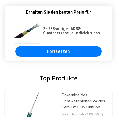
Erhalten Sie den besten Preis für
2 - 288-adriges ADSS-
Glasfaserkabel, alle dielektrische,
selbsttragende PE-Jacke, Typ
G652D
Fortsetzen
Top Produkte
Einkernige des
Lichtwellenleiter-24 des
Kern-GYXTW Unitube
paralleler Stahldraht
Price : Negotiable MOQ:MOQ: 1000meter