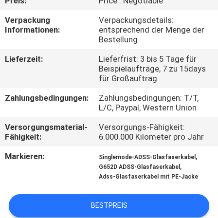
Preis:
Price : Negotiable
TRETEN
Verpackung
Verpackungsdetails:
Informationen:
entsprechend der Menge der
SIE
Bestellung
MIT
Lieferzeit:
Lieferfrist: 3 bis 5 Tage für
UNS
Beispielaufträge, 7 zu 15days
für Großauftrag
IN
Zahlungsbedingungen:
Zahlungsbedingungen: T/T,
VERBINDUNG
L/C, Paypal, Western Union
Versorgungsmaterial-
Versorgungs-Fähigkeit:
NACHRICHTEN
Fähigkeit:
6.000.000 Kilometer pro Jahr
Markieren:
,
Singlemode-ADSS-Glasfaserkabel
FÄLLE
,
G652D ADSS-Glasfaserkabel
Adss-Glasfaserkabel mit PE-Jacke
BESTPREIS