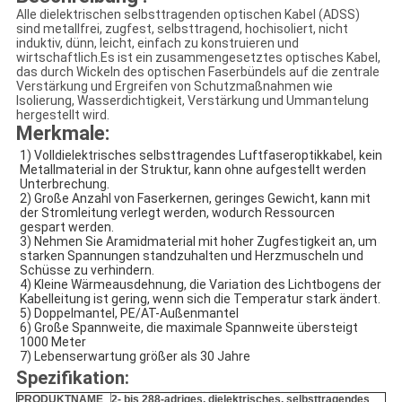
Alle dielektrischen selbsttragenden optischen Kabel (ADSS)
sind metallfrei, zugfest, selbsttragend, hochisoliert, nicht
induktiv, dünn, leicht, einfach zu konstruieren und
wirtschaftlich.Es ist ein zusammengesetztes optisches Kabel,
das durch Wickeln des optischen Faserbündels auf die zentrale
Verstärkung und Ergreifen von Schutzmaßnahmen wie
Isolierung, Wasserdichtigkeit, Verstärkung und Ummantelung
hergestellt wird.
Merkmale:
1) Volldielektrisches selbsttragendes Luftfaseroptikkabel, kein 
Metallmaterial in der Struktur, kann ohne aufgestellt werden
Unterbrechung.
2) Große Anzahl von Faserkernen, geringes Gewicht, kann mit 
der Stromleitung verlegt werden, wodurch Ressourcen 
gespart werden.
3) Nehmen Sie Aramidmaterial mit hoher Zugfestigkeit an, um 
starken Spannungen standzuhalten und Herzmuscheln und 
Schüsse zu verhindern.
4) Kleine Wärmeausdehnung, die Variation des Lichtbogens der 
Kabelleitung ist gering, wenn sich die Temperatur stark ändert.
5) Doppelmantel, PE/AT-Außenmantel
6) Große Spannweite, die maximale Spannweite übersteigt 
1000 Meter
7) Lebenserwartung größer als 30 Jahre
Spezifikation:
PRODUKTNAME
2- bis 288-adriges, dielektrisches, selbsttragendes