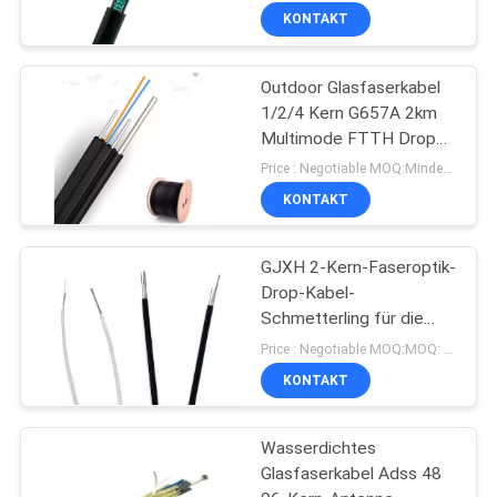
Stärke-des
KONTAKT
Mitgliedszwei
Outdoor Glasfaserkabel
1/2/4 Kern G657A 2km
Multimode FTTH Drop
Cable GJYXCH
Price : Negotiable MOQ:Mindestbestellmenge: 1000 Meter
KONTAKT
GJXH 2-Kern-Faseroptik-
Drop-Kabel-
Schmetterling für die
Telekommunikationskommunika
Price : Negotiable MOQ:MOQ: 1000meter
im Innenbereich
KONTAKT
Wasserdichtes
Glasfaserkabel Adss 48