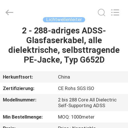
LWL
-
Kabel
Fournisseur.
Copyright
Lichtwellenleiter
©
2021
-
2 - 288-adriges ADSS-
HAUS
2025
fibers-
Glasfaserkabel, alle
optics.com.
All
Rights
PRODUKTE
dielektrische, selbsttragende
Reserved.
Developed
by
PE-Jacke, Typ G652D
ECER
ÜBER
UNS
Herkunftsort:
China
Zertifizierung:
CE Rohs SGS ISO
FABRIK-
Modellnummer:
2 bis 288 Core All Dielectric
AUSFLUG
Self-Supporting ADSS
Min Bestellmenge:
MOQ: 1000meter
QUALITÄTSKONTROLLE