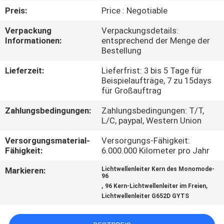
Preis:
Price : Negotiable
TRETEN
Verpackung
Verpackungsdetails:
SIE
Informationen:
entsprechend der Menge der
Bestellung
MIT
UNS
Lieferzeit:
Lieferfrist: 3 bis 5 Tage für
Beispielaufträge, 7 zu 15days
IN
für Großauftrag
VERBINDUNG
Zahlungsbedingungen:
Zahlungsbedingungen: T/T,
L/C, paypal, Western Union
NACHRICHTEN
Versorgungsmaterial-
Versorgungs-Fähigkeit:
Fähigkeit:
6.000.000 Kilometer pro Jahr
FÄLLE
Markieren:
Lichtwellenleiter Kern des Monomode-
96
,
,
96 Kern-Lichtwellenleiter im Freien
Lichtwellenleiter G652D GYTS
SITEMAP