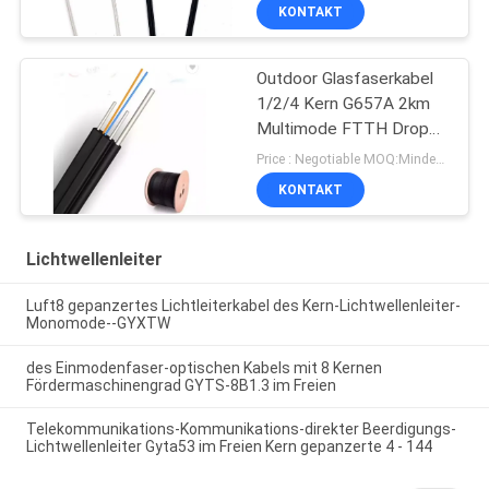
im Innenbereich
KONTAKT
Outdoor Glasfaserkabel
1/2/4 Kern G657A 2km
Multimode FTTH Drop
Cable GJYXCH
Price : Negotiable MOQ:Mindestbestellmenge: 1000 Meter
KONTAKT
Lichtwellenleiter
Luft8 gepanzertes Lichtleiterkabel des Kern-Lichtwellenleiter-
Monomode--GYXTW
des Einmodenfaser-optischen Kabels mit 8 Kernen
Fördermaschinengrad GYTS-8B1.3 im Freien
Telekommunikations-Kommunikations-direkter Beerdigungs-
Lichtwellenleiter Gyta53 im Freien Kern gepanzerte 4 - 144