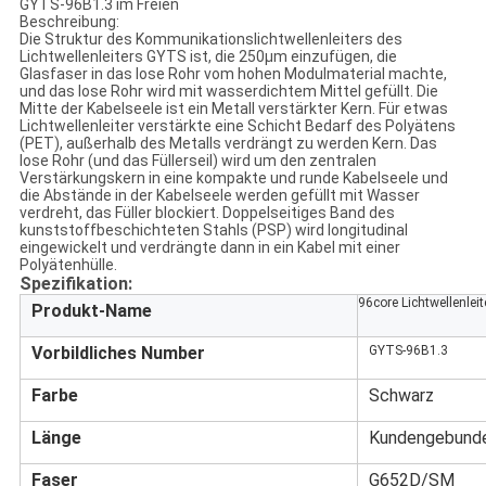
GYTS-96B1.3 im Freien
Beschreibung:
Die Struktur des Kommunikationslichtwellenleiters des
Lichtwellenleiters GYTS ist, die 250μm einzufügen, die
Glasfaser in das lose Rohr vom hohen Modulmaterial machte,
und das lose Rohr wird mit wasserdichtem Mittel gefüllt. Die
Mitte der Kabelseele ist ein Metall verstärkter Kern. Für etwas
Lichtwellenleiter verstärkte eine Schicht Bedarf des Polyätens
(PET), außerhalb des Metalls verdrängt zu werden Kern. Das
lose Rohr (und das Füllerseil) wird um den zentralen
Verstärkungskern in eine kompakte und runde Kabelseele und
die Abstände in der Kabelseele werden gefüllt mit Wasser
verdreht, das Füller blockiert. Doppelseitiges Band des
kunststoffbeschichteten Stahls (PSP) wird longitudinal
eingewickelt und verdrängte dann in ein Kabel mit einer
Polyätenhülle.
Spezifikation:
96core Lichtwellenlei
Produkt-Name
Vorbildliches Number
GYTS-96B1.3
Farbe
Schwarz
Länge
Kundengebund
Faser
G652D/SM