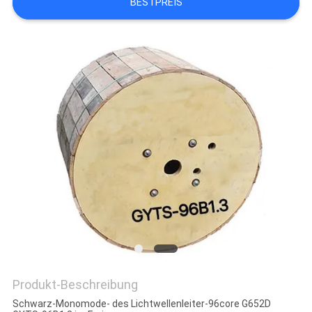
BESTPREIS
DATENSCHUTZRICHTLINIE
Produkt-Beschreibung
Schwarz-Monomode- des Lichtwellenleiter-96core G652D