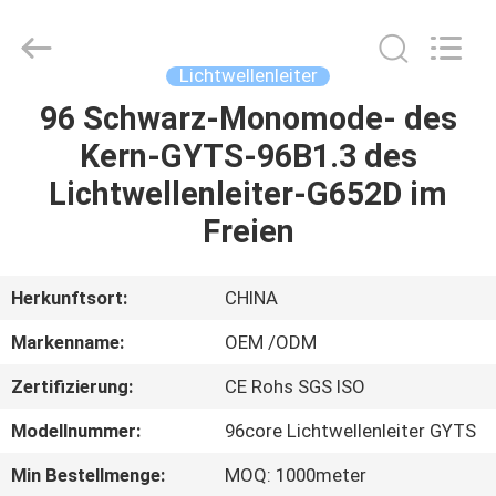
An
Jia
Technology
Co.,Ltd..
All
Lichtwellenleiter
Rights
Reserved.
96 Schwarz-Monomode- des
HAUS
Developed
by
ECER
Kern-GYTS-96B1.3 des
PRODUKTE
Lichtwellenleiter-G652D im
Freien
ÜBER
UNS
Herkunftsort:
CHINA
Markenname:
OEM /ODM
FABRIK-
Zertifizierung:
CE Rohs SGS ISO
AUSFLUG
Modellnummer:
96core Lichtwellenleiter GYTS
QUALITÄTSKONTROLLE
Min Bestellmenge:
MOQ: 1000meter