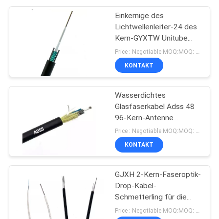
Einkernige des
Lichtwellenleiter-24 des
Kern-GYXTW Unitube
paralleler Stahldraht
Price : Negotiable MOQ:MOQ: 1000meter
Stärke-des
KONTAKT
Mitgliedszwei
Wasserdichtes
Glasfaserkabel Adss 48
96-Kern-Antenne
Singlemode
Price : Negotiable MOQ:MOQ: 1000meter
100/200/300 m
KONTAKT
Spannweite
GJXH 2-Kern-Faseroptik-
Drop-Kabel-
Schmetterling für die
Telekommunikationskommunika
Price : Negotiable MOQ:MOQ: 1000meter