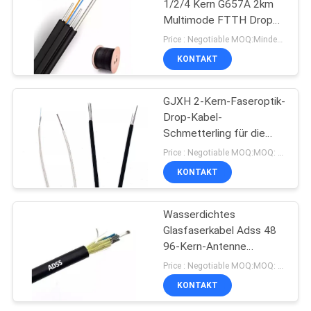
1/2/4 Kern G657A 2km
Multimode FTTH Drop
Cable GJYXCH
Price : Negotiable MOQ:Mindestbestellmenge: 1000 Meter
KONTAKT
GJXH 2-Kern-Faseroptik-
Drop-Kabel-
Schmetterling für die
Telekommunikationskommunika
Price : Negotiable MOQ:MOQ: 1000meter
im Innenbereich
KONTAKT
Wasserdichtes
Glasfaserkabel Adss 48
96-Kern-Antenne
Singlemode
Price : Negotiable MOQ:MOQ: 1000meter
100/200/300 m
KONTAKT
Spannweite