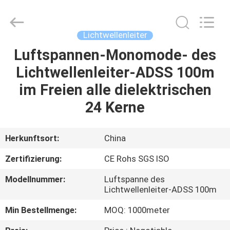
Supplier.
Copyright
©
2021
-
Lichtwellenleiter
2025
Shenzhen
Hong
Luftspannen-Monomode- des
HAUS
An
Jia
Lichtwellenleiter-ADSS 100m
Technology
Co.,Ltd..
All
PRODUKTE
im Freien alle dielektrischen
Rights
Reserved.
Developed
24 Kerne
by
ECER
ÜBER
UNS
Herkunftsort:
China
Zertifizierung:
CE Rohs SGS ISO
FABRIK-
Modellnummer:
Luftspanne des
AUSFLUG
Lichtwellenleiter-ADSS 100m
Min Bestellmenge:
MOQ: 1000meter
QUALITÄTSKONTROLLE