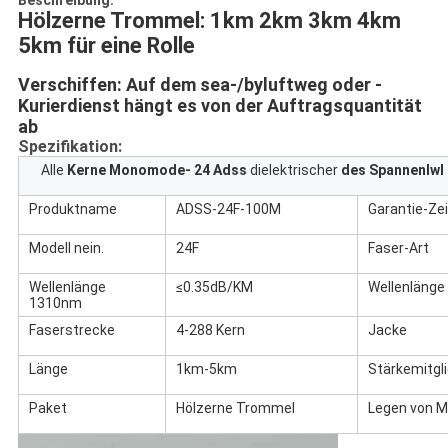
Beschreibung:
Hölzerne Trommel: 1km 2km 3km 4km 
5km für eine Rolle
Verschiffen: Auf dem sea-/byluftweg oder -
Kurierdienst hängt es von der Auftragsquantität 
ab
Spezifikation:
Alle
Kerne Monomode- 24 Adss
dielektrischer
des Spannenlwl 
Produktname
ADSS-24F-100M
Garantie-Zei
Modell nein.
24F
Faser-Art
Wellenlänge
≤0.35dB/KM
Wellenläng
1310nm
Faserstrecke
4-288 Kern
Jacke
Länge
1km-5km
Stärkemitgl
Paket
Hölzerne Trommel
Legen von 