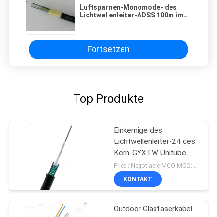
Luftspannen-Monomode- des
Lichtwellenleiter-ADSS 100m im
Freien alle dielektrischen 24 Kerne
Fortsetzen
Top Produkte
Einkernige des
Lichtwellenleiter-24 des
Kern-GYXTW Unitube
paralleler Stahldraht
Price : Negotiable MOQ:MOQ: 1000meter
Stärke-des
KONTAKT
Mitgliedszwei
Outdoor Glasfaserkabel