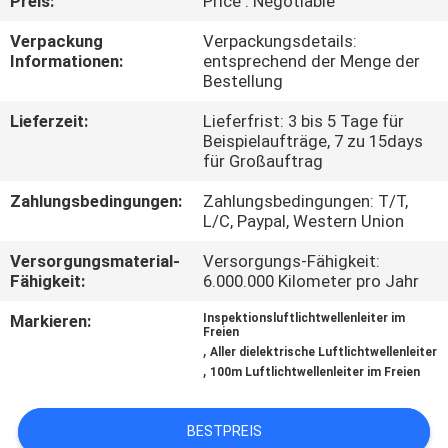
Preis:
Price : Negotiable
TRETEN
Verpackung
Verpackungsdetails:
Informationen:
entsprechend der Menge der
SIE
Bestellung
MIT
Lieferzeit:
Lieferfrist: 3 bis 5 Tage für
UNS
Beispielaufträge, 7 zu 15days
für Großauftrag
IN
Zahlungsbedingungen:
Zahlungsbedingungen: T/T,
VERBINDUNG
L/C, Paypal, Western Union
Versorgungsmaterial-
Versorgungs-Fähigkeit:
NACHRICHTEN
Fähigkeit:
6.000.000 Kilometer pro Jahr
Markieren:
Inspektionsluftlichtwellenleiter im
Freien
FÄLLE
,
Aller dielektrische Luftlichtwellenleiter
,
100m Luftlichtwellenleiter im Freien
SITEMAP
BESTPREIS