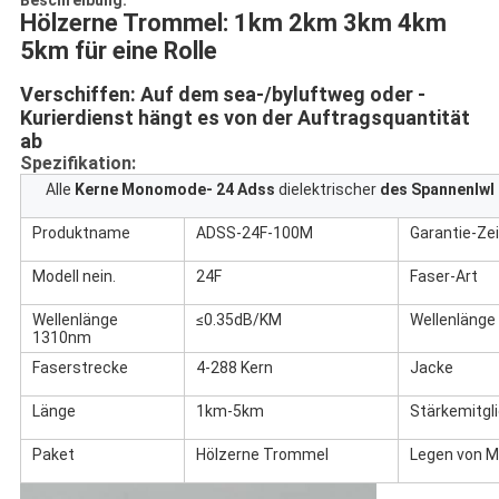
Beschreibung:
Hölzerne Trommel: 1km 2km 3km 4km 
5km für eine Rolle
Verschiffen: Auf dem sea-/byluftweg oder -
Kurierdienst hängt es von der Auftragsquantität 
ab
Spezifikation:
Alle
Kerne Monomode- 24 Adss
dielektrischer
des Spannenlwl 
Produktname
ADSS-24F-100M
Garantie-Zei
Modell nein.
24F
Faser-Art
Wellenlänge
≤0.35dB/KM
Wellenläng
1310nm
Faserstrecke
4-288 Kern
Jacke
Länge
1km-5km
Stärkemitgl
Paket
Hölzerne Trommel
Legen von 