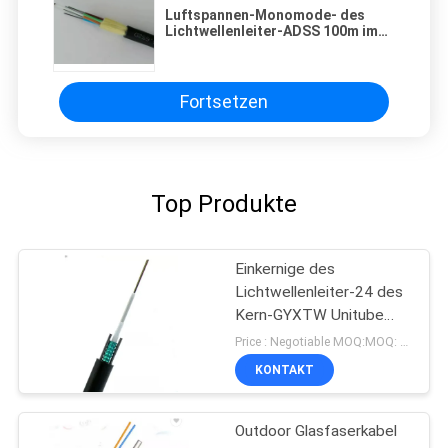
Luftspannen-Monomode- des
Lichtwellenleiter-ADSS 100m im
Freien alle dielektrischen 24 Kerne
Fortsetzen
Top Produkte
Einkernige des
Lichtwellenleiter-24 des
Kern-GYXTW Unitube
paralleler Stahldraht
Price : Negotiable MOQ:MOQ: 1000meter
Stärke-des
KONTAKT
Mitgliedszwei
Outdoor Glasfaserkabel