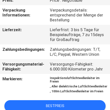
Preis:
Price : Negotiable
TRETEN
Verpackung
Verpackungsdetails:
Informationen:
entsprechend der Menge der
SIE
Bestellung
MIT
Lieferzeit:
Lieferfrist: 3 bis 5 Tage für
UNS
Beispielaufträge, 7 zu 15days
für Großauftrag
IN
Zahlungsbedingungen:
Zahlungsbedingungen: T/T,
VERBINDUNG
L/C, Paypal, Western Union
Versorgungsmaterial-
Versorgungs-Fähigkeit:
NACHRICHTEN
Fähigkeit:
6.000.000 Kilometer pro Jahr
Markieren:
Inspektionsluftlichtwellenleiter im
Freien
FÄLLE
,
Aller dielektrische Luftlichtwellenleiter
,
100m Luftlichtwellenleiter im Freien
SITEMAP
BESTPREIS