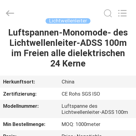
Supplier.
Copyright
©
2021
-
Lichtwellenleiter
2025
Shenzhen
Hong
Luftspannen-Monomode- des
HAUS
An
Jia
Lichtwellenleiter-ADSS 100m
Technology
Co.,Ltd..
All
PRODUKTE
im Freien alle dielektrischen
Rights
Reserved.
Developed
24 Kerne
by
ECER
ÜBER
UNS
Herkunftsort:
China
Zertifizierung:
CE Rohs SGS ISO
FABRIK-
Modellnummer:
Luftspanne des
AUSFLUG
Lichtwellenleiter-ADSS 100m
Min Bestellmenge:
MOQ: 1000meter
QUALITÄTSKONTROLLE