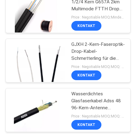
1/2/4 Kern G657A 2km
Multimode FTTH Drop
Cable GJYXCH
Price : Negotiable MOQ:Mindestbestellmenge: 1000 Meter
KONTAKT
GJXH 2-Kern-Faseroptik-
Drop-Kabel-
Schmetterling für die
Telekommunikationskommunika
Price : Negotiable MOQ:MOQ: 1000meter
im Innenbereich
KONTAKT
Wasserdichtes
Glasfaserkabel Adss 48
96-Kern-Antenne
Singlemode
Price : Negotiable MOQ:MOQ: 1000meter
100/200/300 m
KONTAKT
Spannweite