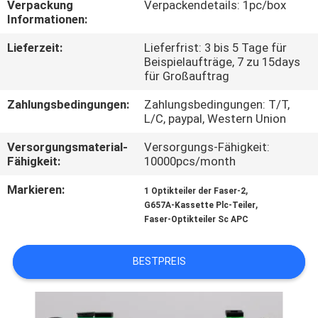
Verpackung
Verpackendetails: 1pc/box
Informationen:
TRETEN
Lieferzeit:
Lieferfrist: 3 bis 5 Tage für
SIE
Beispielaufträge, 7 zu 15days
MIT
für Großauftrag
UNS
Zahlungsbedingungen:
Zahlungsbedingungen: T/T,
L/C, paypal, Western Union
IN
Versorgungsmaterial-
Versorgungs-Fähigkeit:
VERBINDUNG
Fähigkeit:
10000pcs/month
Markieren:
,
1 Optikteiler der Faser-2
NACHRICHTEN
,
G657A-Kassette Plc-Teiler
Faser-Optikteiler Sc APC
FÄLLE
BESTPREIS