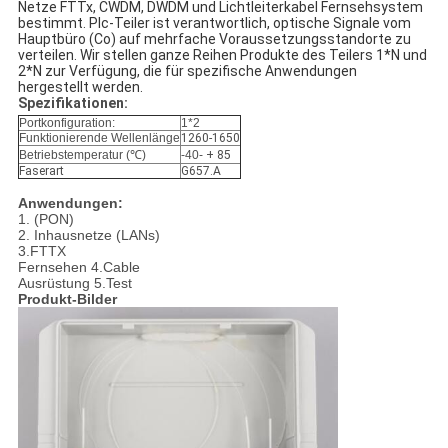
Netze FTTx, CWDM, DWDM und Lichtleiterkabel Fernsehsystem 
bestimmt. Plc-Teiler ist verantwortlich, optische Signale vom 
Hauptbüro (Co) auf mehrfache Voraussetzungsstandorte zu 
verteilen. Wir stellen ganze Reihen Produkte des Teilers 1*N und 
2*N zur Verfügung, die für spezifische Anwendungen 
hergestellt werden.
Spezifikationen:
Portkonfiguration:
1*2
Funktionierende Wellenlänge
1260-1650
Betriebstemperatur (℃)
-40-
+ 85
Faserart
G657.A
Anwendungen:
1. (PON)
2. Inhausnetze (LANs)
3.FTTX
Fernsehen 4.Cable
Ausrüstung 5.Test
Produkt-Bilder