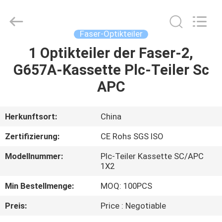
Fournisseur.
Copyright
©
2021
-
Faser-Optikteiler
2025
fibers-
optics.com.
1 Optikteiler der Faser-2,
HAUS
All
Rights
G657A-Kassette Plc-Teiler Sc
Reserved.
Developed
by
PRODUKTE
APC
ECER
ÜBER
Herkunftsort:
China
UNS
Zertifizierung:
CE Rohs SGS ISO
Modellnummer:
Plc-Teiler Kassette SC/APC
FABRIK-
1X2
AUSFLUG
Min Bestellmenge:
MOQ: 100PCS
Preis:
Price : Negotiable
QUALITÄTSKONTROLLE