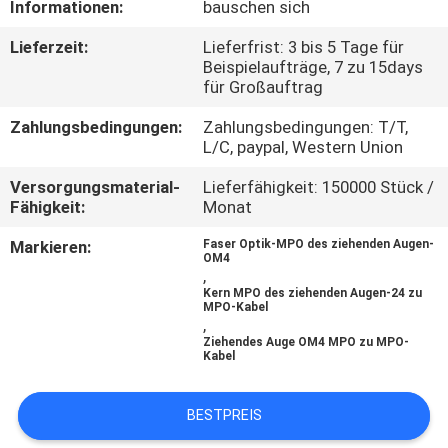
Informationen:
bauschen sich
TRETEN
Lieferzeit:
Lieferfrist: 3 bis 5 Tage für
Beispielaufträge, 7 zu 15days
SIE
für Großauftrag
MIT
Zahlungsbedingungen:
Zahlungsbedingungen: T/T,
UNS
L/C, paypal, Western Union
IN
Versorgungsmaterial-
Lieferfähigkeit: 150000 Stück /
Fähigkeit:
Monat
VERBINDUNG
Markieren:
Faser Optik-MPO des ziehenden Augen-
OM4
NACHRICHTEN
,
Kern MPO des ziehenden Augen-24 zu
MPO-Kabel
,
FÄLLE
Ziehendes Auge OM4 MPO zu MPO-
Kabel
SITEMAP
BESTPREIS