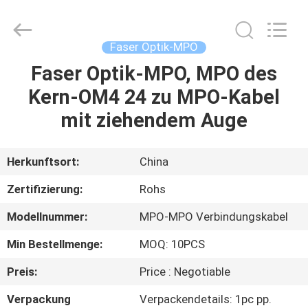
Jia
Technology
Co.,Ltd..
All
Rights
Faser Optik-MPO
Reserved.
Developed
Faser Optik-MPO, MPO des
HAUS
by
ECER
Kern-OM4 24 zu MPO-Kabel
PRODUKTE
mit ziehendem Auge
ÜBER
Herkunftsort:
China
UNS
Zertifizierung:
Rohs
Modellnummer:
MPO-MPO Verbindungskabel
FABRIK-
Min Bestellmenge:
MOQ: 10PCS
AUSFLUG
Preis:
Price : Negotiable
QUALITÄTSKONTROLLE
Verpackung
Verpackendetails: 1pc pp.