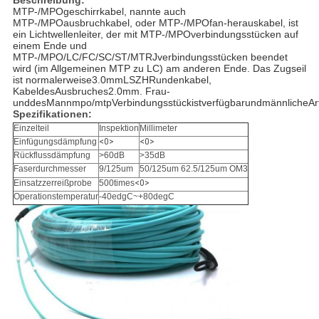
Beschreibung:
MTP-/MPOgeschirrkabel, nannte auch 
MTP-/MPOausbruchkabel, oder MTP-/MPOfan-herauskabel, ist 
ein Lichtwellenleiter, der mit MTP-/MPOverbindungsstücken auf 
einem Ende und 
MTP-/MPO/LC/FC/SC/ST/MTRJverbindungsstücken beendet 
wird (im Allgemeinen MTP zu LC) am anderen Ende. Das Zugseil 
ist normalerweise3.0mmLSZHRundenkabel, 
KabeldesAusbruches2.0mm. Frau-
unddesMannmpo/mtpVerbindungsstückistverfügbarundmännlicheArtV
Spezifikationen:
Einzelteil
Inspektion
Millimeter
Einfügungsdämpfung
<0>
<0>
Rückflussdämpfung
>60dB
>35dB
Faserdurchmesser
9/125um
50/125um 62.5/125um OM3
Einsatzzerreißprobe
500times
<0>
Operationstemperatur
-40edgC~+80degC