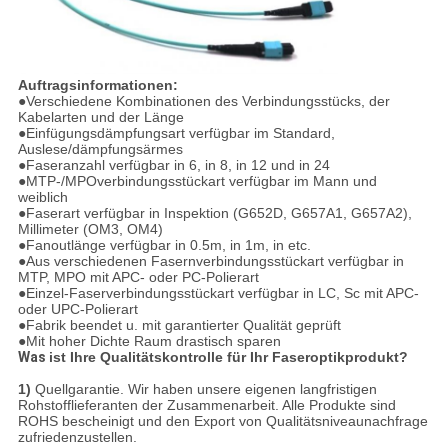
Auftragsinformationen:
●
Verschiedene Kombinationen des Verbindungsstücks, der
Kabelarten und der Länge
●Einfügungsdämpfungsart verfügbar im Standard,
Auslese/dämpfungsärmes
●Faseranzahl verfügbar in 6, in 8, in 12 und in 24
●MTP-/MPOverbindungsstückart verfügbar im Mann und
weiblich
●Faserart verfügbar in Inspektion (G652D, G657A1, G657A2),
Millimeter (OM3, OM4)
●Fanoutlänge verfügbar in 0.5m, in 1m, in etc.
●Aus verschiedenen Fasernverbindungsstückart verfügbar in
MTP, MPO mit APC- oder PC-Polierart
●Einzel-Faserverbindungsstückart verfügbar in LC, Sc mit APC-
oder UPC-Polierart
●Fabrik beendet u. mit garantierter Qualität geprüft
●Mit hoher Dichte Raum drastisch sparen
Was
ist Ihre Qualitätskontrolle für Ihr Faseroptikprodukt?
1)
Quellgarantie. Wir haben unsere eigenen langfristigen
Rohstofflieferanten der Zusammenarbeit. Alle Produkte sind
ROHS bescheinigt und den Export von Qualitätsniveaunachfrage
zufriedenzustellen.