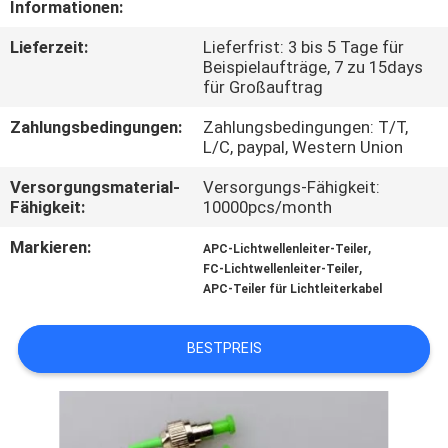
Informationen:
TRETEN
Lieferzeit:
Lieferfrist: 3 bis 5 Tage für
Beispielaufträge, 7 zu 15days
SIE
für Großauftrag
MIT
Zahlungsbedingungen:
Zahlungsbedingungen: T/T,
UNS
L/C, paypal, Western Union
IN
Versorgungsmaterial-
Versorgungs-Fähigkeit:
Fähigkeit:
10000pcs/month
VERBINDUNG
Markieren:
,
APC-Lichtwellenleiter-Teiler
,
FC-Lichtwellenleiter-Teiler
NACHRICHTEN
APC-Teiler für Lichtleiterkabel
FÄLLE
BESTPREIS
SITEMAP