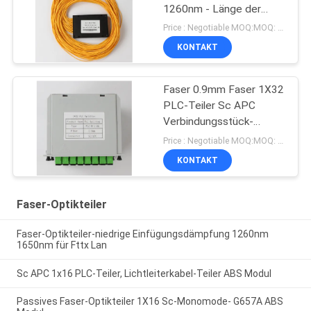
1260nm - Länge der
Arbeits-1650nm
Price : Negotiable MOQ:MOQ: 100PCS
KONTAKT
Faser 0.9mm Faser 1X32
PLC-Teiler Sc APC
Verbindungsstück-
1310nm RL 55db
Price : Negotiable MOQ:MOQ: 100PCS
KONTAKT
Faser-Optikteiler
Faser-Optikteiler-niedrige Einfügungsdämpfung 1260nm
1650nm für Fttx Lan
Sc APC 1x16 PLC-Teiler, Lichtleiterkabel-Teiler ABS Modul
Passives Faser-Optikteiler 1X16 Sc-Monomode- G657A ABS