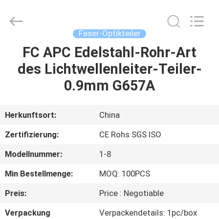
Jia
Technology
Co.,Ltd..
All
Rights
Faser-Optikteiler
Reserved.
Developed
by
FC APC Edelstahl-Rohr-Art
HAUS
ECER
des Lichtwellenleiter-Teiler-
PRODUKTE
0.9mm G657A
ÜBER
Herkunftsort:
China
UNS
Zertifizierung:
CE Rohs SGS ISO
Modellnummer:
1-8
FABRIK-
Min Bestellmenge:
MOQ: 100PCS
AUSFLUG
Preis:
Price : Negotiable
QUALITÄTSKONTROLLE
Verpackung
Verpackendetails: 1pc/box