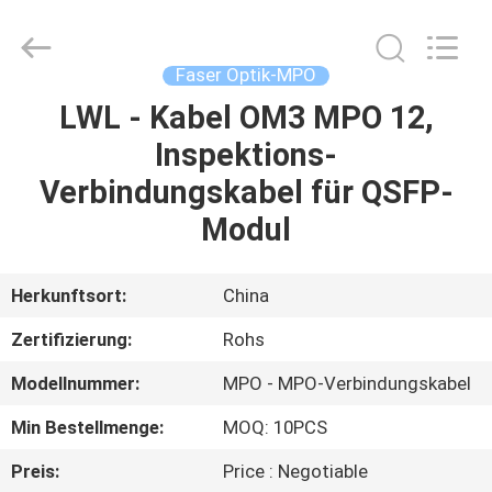
MPO
Supplier.
Copyright
©
2021
Faser Optik-MPO
-
2025
Shenzhen
LWL - Kabel OM3 MPO 12,
HAUS
Hong
An
Inspektions-
Jia
Technology
Co.,Ltd..
PRODUKTE
Verbindungskabel für QSFP-
All
Rights
Reserved.
Modul
Developed
by
ÜBER
ECER
UNS
Herkunftsort:
China
Zertifizierung:
Rohs
FABRIK-
Modellnummer:
MPO - MPO-Verbindungskabel
AUSFLUG
Min Bestellmenge:
MOQ: 10PCS
QUALITÄTSKONTROLLE
Preis:
Price : Negotiable