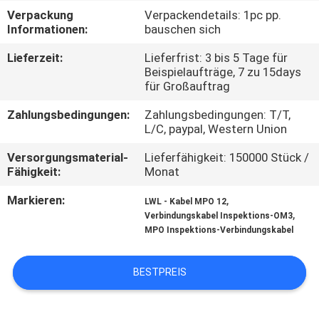
Verpackung
Verpackendetails: 1pc pp.
TRETEN
Informationen:
bauschen sich
SIE
Lieferzeit:
Lieferfrist: 3 bis 5 Tage für
Beispielaufträge, 7 zu 15days
MIT
für Großauftrag
UNS
Zahlungsbedingungen:
Zahlungsbedingungen: T/T,
IN
L/C, paypal, Western Union
VERBINDUNG
Versorgungsmaterial-
Lieferfähigkeit: 150000 Stück /
Fähigkeit:
Monat
NACHRICHTEN
Markieren:
,
LWL - Kabel MPO 12
,
Verbindungskabel Inspektions-OM3
MPO Inspektions-Verbindungskabel
FÄLLE
BESTPREIS
SITEMAP