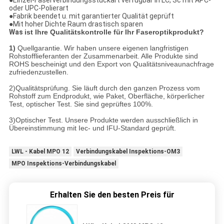
●Einzel-Faserverbindungsstückart verfügbar in LC, Sc mit APC-
oder UPC-Polierart
●Fabrik beendet u. mit garantierter Qualität geprüft
●Mit hoher Dichte Raum drastisch sparen
Was
ist Ihre Qualitätskontrolle für Ihr Faseroptikprodukt?
1)
Quellgarantie. Wir haben unsere eigenen langfristigen
Rohstofflieferanten der Zusammenarbeit. Alle Produkte sind
ROHS bescheinigt und den Export von Qualitätsniveaunachfrage
zufriedenzustellen.
2)Qualitätsprüfung. Sie läuft durch den ganzen Prozess vom
Rohstoff zum Endprodukt, wie Paket, Oberfläche, körperlicher
Test, optischer Test. Sie sind geprüftes 100%.
3)Optischer Test. Unsere Produkte werden ausschließlich in
Übereinstimmung mit Iec- und IFU-Standard geprüft.
LWL - Kabel MPO 12
Verbindungskabel Inspektions-OM3
MPO Inspektions-Verbindungskabel
Erhalten Sie den besten Preis für