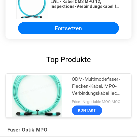
LWL - Kabel OM3 MPO 12,
Inspektions-Verbindungskabel für
QSFP-Modul
Fortsetzen
Top Produkte
ODM-Multimodefaser-
Flecken-Kabel, MPO-
Verbindungskabel Iec
61754 7
Price : Negotiable MOQ:MOQ: 10PCS
KONTAKT
Faser Optik-MPO