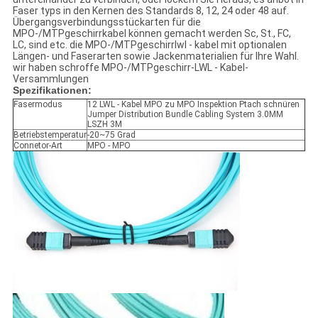
Faser typs in den Kernen des Standards 8, 12, 24 oder 48 auf.
Übergangsverbindungsstückarten für die
MPO-/MTPgeschirrkabel können gemacht werden Sc, St., FC,
LC, sind etc. die MPO-/MTPgeschirrlwl - kabel mit optionalen
Längen- und Faserarten sowie Jackenmaterialien für Ihre Wahl.
wir haben schroffe MPO-/MTPgeschirr-LWL - Kabel-
Versammlungen
Spezifikationen:
Fasermodus
12 LWL - Kabel MPO zu MPO Inspektion Ptach schnüren
Jumper Distribution Bundle Cabling System 3.0MM
LSZH 3M
Betriebstemperatur
-20~75 Grad
Connetor-Art
MPO - MPO