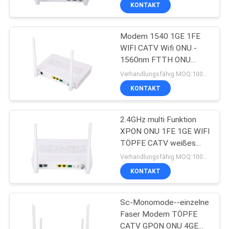
ONU
KONTAKT
TRETEN
Modem 1540 1GE 1FE
SIE
WIFI CATV Wifi ONU -
MIT
1560nm FTTH ONU
UNS
Ontario HR3212GDE
Verhandlungsfähig MOQ:100PCS
IN
KONTAKT
VERBINDUNG
2.4GHz multi Funktion
XPON ONU 1FE 1GE WIFI
NACHRICHTEN
TÖPFE CATV weißes
Farbe-FTTH ONU Ontario
Verhandlungsfähig MOQ:100Pcs
FÄLLE
KONTAKT
Sc-Monomode--einzelne
SITEMAP
Faser Modem TÖPFE
CATV GPON ONU 4GE