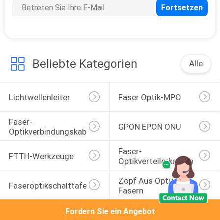
Beliebte Kategorien
Alle
Lichtwellenleiter
Faser Optik-MPO
Faser-
GPON EPON ONU
Optikverbindungskabel
Faser-
FTTH-Werkzeuge
Optikverteilerkasten
Zopf Aus Optischen 
Faseroptikschalttafel
Fasern
Fordern Sie ein Angebot