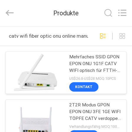
An
Jia
Technology
Produkte
Co.,Ltd..
All
Rights
Reserved.
HAUS
Developed
by
catv wifi fiber optic onu online manufacture
ECER
PRODUKTE
Mehrfaches SSID GPON
EPON ONU 1G1F CATV
ÜBER
WIFI optisch für FTTH-
UNS
Lösungen
US$26.8-US$28 MOQ:10PCS
KONTAKT
FABRIK-
2T2R Modus GPON
AUSFLUG
EPON ONU 3FE 1GE WIFI
TÖPFE CATV verdoppeln
QUALITÄTSKONTROLLE
Modem der Faser-FTTH
Verhandlungsfähig MOQ:100PCS