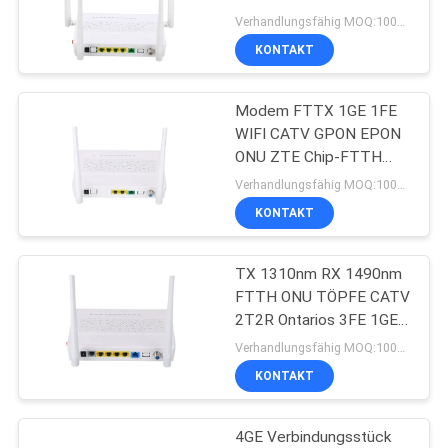
DATENSCHUTZRICHTLINIE
2.4G/5G WIFI
Verhandlungsfähig MOQ:100PCS
KONTAKT
Modem FTTX 1GE 1FE
WIFI CATV GPON EPON
ONU ZTE Chip-FTTH
ONU
Verhandlungsfähig MOQ:100Pcs
KONTAKT
TX 1310nm RX 1490nm
FTTH ONU TÖPFE CATV
2T2R Ontarios 3FE 1GE
WIFI Gewinn-Frequenz
Verhandlungsfähig MOQ:100PCS
2.4G Modus-5DBI
KONTAKT
4GE Verbindungsstück