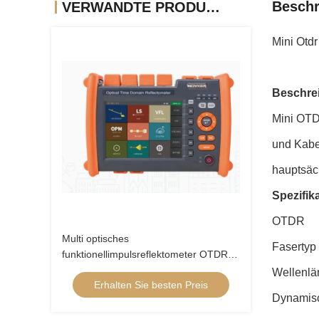
Beschr
VERWANDTE PRODUKTE
Mini Otd
Beschre
Mini OTD
und Kabe
hauptsäc
Spezifik
OTDR
Multi optisches
Fasertyp
funktionellimpulsreflektometer OTDR
aus optischen Fasern 32db/30db
Wellenl
Erhalten Sie besten Preis
Dynamisc