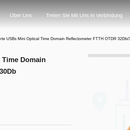
Über Uns
Treten Sie Mit Uns In Verbindung
rte USBs Mini Optical Time Domain Reflectometer FTTH OTDR 32Db
l Time Domain
/30Db