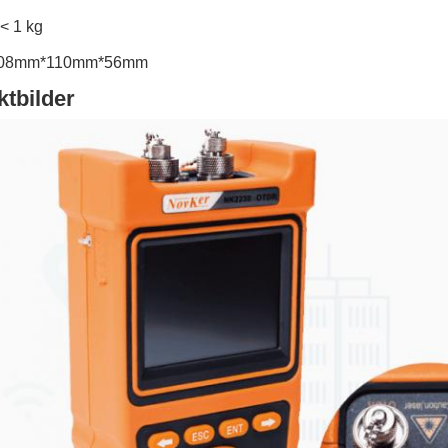
< 1 kg
208mm*110mm*56mm
tbilder