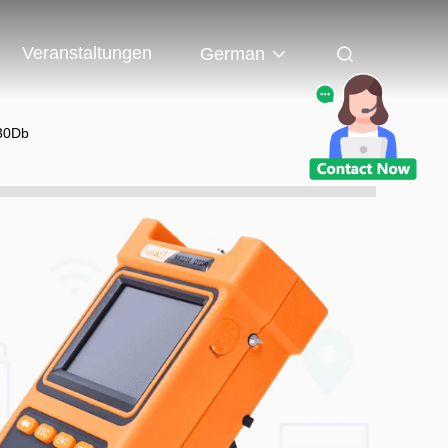
Veranstaltungen
German
/30Db