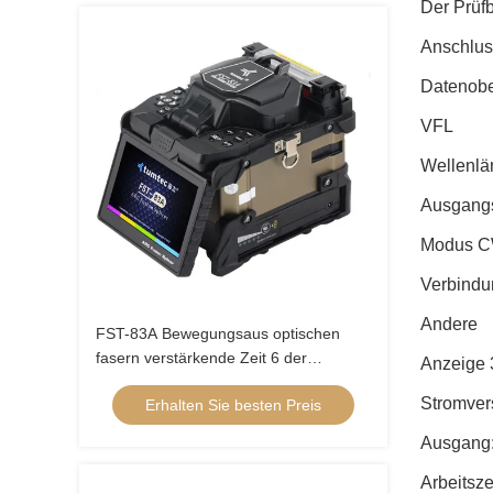
Der Prüf
Anschlus
Datenobe
VFL
Wellenl
Ausgangs
Modus C
Verbind
Andere
FST-83A Bewegungsaus optischen
fasern verstärkende Zeit 6 der
Anzeige 
Fusions-Maschinen-6 12S zur Länge
Stromver
Erhalten Sie besten Preis
20mm bis 60mm
Ausgang:
Arbeitsze