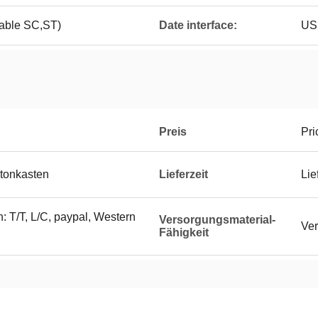
able SC,ST)
Date interface:
US
Preis
Pri
rtonkasten
Lieferzeit
Lie
 T/T, L/C, paypal, Western
Versorgungsmaterial-
Ver
Fähigkeit