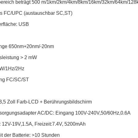
bereich beträgt 500 m/1km/2km/4km/8km/16km/32km/64km/128
s FC/UPC (austauschbar SC,ST)
rfläche: USB
änge 650nm+20nm/-20nm
leistung > 2 mW
W/1Hz/2Hz
ung FC/SC/ST
3,5 Zoll Farb-LCD + Berührungsbildschirm
sorgungsadapter AC/DC: Eingang 100V-240V,50/60Hz,0.6A
 12V-19V,1.5A, Freizeit:7.4V, 5200mAh
it der Batterie: >10 Stunden